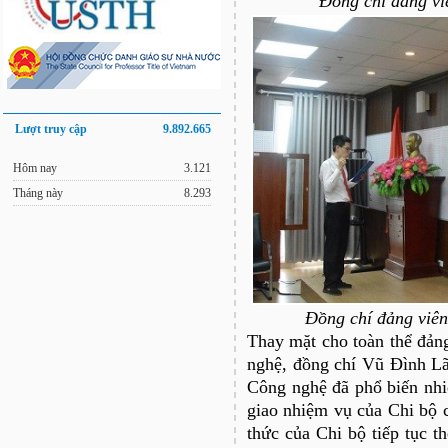
Đồng chí đảng vi
Lượt truy cập
9.892.665
Hôm nay
3.121
Tháng này
8.293
Đồng chí đảng viên
Thay mặt cho toàn thể đản
nghệ, đồng chí Vũ Đình L
Công nghệ đã phổ biến nhi
giao nhiệm vụ của Chi bộ 
thức của Chi bộ tiếp tục 