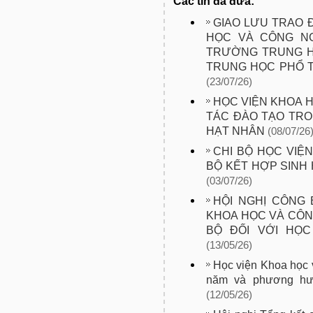
Các tin đã đưa:
GIAO LƯU TRAO 
HỌC VÀ CÔNG NG
TRƯỜNG TRUNG H
TRUNG HỌC PHỔ 
(23/07/26)
HỌC VIỆN KHOA 
TÁC ĐÀO TẠO TRO
HẠT NHÂN
(08/07/26
CHI BỘ HỌC VIỆ
BỘ KẾT HỢP SINH
(03/07/26)
HỘI NGHỊ CÔNG 
KHOA HỌC VÀ CÔN
BỘ ĐỐI VỚI HỌ
(13/05/26)
Học viện Khoa học 
năm và phương hư
(12/05/26)