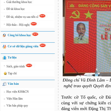
Giải thưởng khoa học
»
Đề tài khoa học
»
»
Đề tài, nhiệm vụ sau tiến sĩ
»
Hội thảo - Hội nghị
Công bố khoa học
Cơ sở dữ liệu giảng viên
Tư liệu
»
Sách, giáo trình
Tạp chí
Đồng chí Vũ Đình Lãm – B
Văn bản
nghệ trao quyết Quyết đị
Học viện KH&CN
»
Trước cờ Tổ quốc, cờ Đả
Viện Hàn lâm
»
cùng với sự chứng kiến củ
Văn bản pháp quy
»
đảng viên mới Đặng Thị T