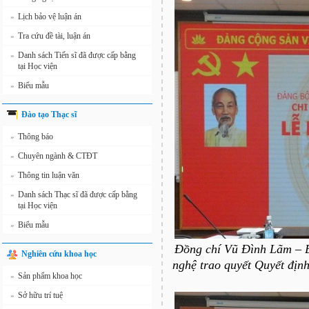
Lịch bảo vệ luận án
»
Tra cứu đề tài, luận án
»
Danh sách Tiến sĩ đã được cấp bằng
»
tại Học viện
Biểu mẫu
»
Đào tạo Thạc sĩ
Thông báo
»
Chuyên ngành & CTĐT
»
Thông tin luận văn
»
Danh sách Thạc sĩ đã được cấp bằng
»
tại Học viện
Biểu mẫu
»
Đồng chí Vũ Đình Lãm – B
Nghiên cứu khoa học
nghệ trao quyết Quyết địn
Sản phẩm khoa học
»
Sở hữu trí tuệ
»