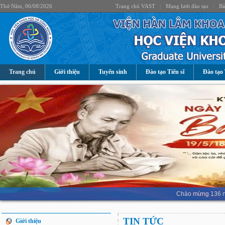
Thứ Năm, 06/08/2026
Trang chủ VAST
|
Mạng lưới đào tạo
|
Bả
Trang chủ
Giới thiệu
Tuyển sinh
Đào tạo Tiến sĩ
Đào tạo 
Chào mừng 136 nă
TIN TỨC
Giới thiệu