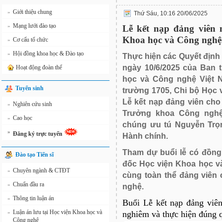
Giới thiệu chung
»
Thứ Sáu, 10:16 20/06/2025
Mạng lưới đào tạo
»
Lễ kết nạp đảng viên
Khoa học và Công nghệ
Cơ cấu tổ chức
»
Hội đồng khoa học & Đào tạo
»
Thực hiện các Quyết định
ngày 10/6/2025 của Ban
Hoạt động đoàn thể
học và Công nghệ Việt N
Tuyển sinh
trường 1705, Chi bộ Học
Lễ kết nạp đảng viên ch
Nghiên cứu sinh
»
Trưởng khoa Công nghệ
Cao học
»
chúng ưu tú Nguyễn Trọ
»
Đăng ký trực tuyến
Hành chính.
Tham dự buổi lễ có đồng
Đào tạo Tiến sĩ
đốc Học viện Khoa học và
Chuyên ngành & CTĐT
»
cùng toàn thể đảng viên
Chuẩn đầu ra
»
nghệ.
Thông tin luận án
»
Buổi Lễ kết nạp đảng viên
Luận án lưu tại Học viện Khoa học và
»
nghiêm và thực hiện đúng 
Công nghệ