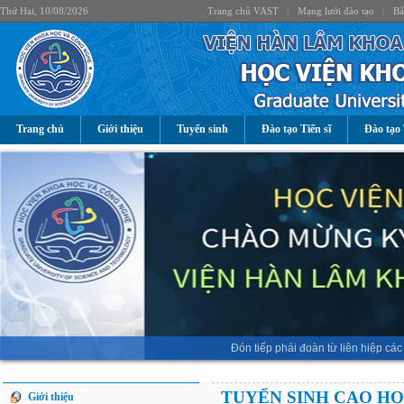
Thứ Hai, 10/08/2026
Trang chủ VAST
|
Mạng lưới đào tạo
|
Bả
Trang chủ
Giới thiệu
Tuyển sinh
Đào tạo Tiến sĩ
Đào tạo 
Đón tiếp phái đoàn từ liên hiệp 
TUYỂN SINH CAO H
Giới thiệu