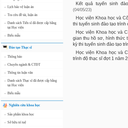
Kết quả tuyển sinh đào
Lịch bảo vệ luận án
»
(04/05/23)
Tra cứu đề tài, luận án
»
Học viện Khoa học và Cô
Danh sách Tiến sĩ đã được cấp bằng
»
thi tuyển sinh đào tạo trìn
tại Học viện
Học viện Khoa học và Cô
Biểu mẫu
»
gian thu hồ sơ, hình thức 
kỳ thi tuyển sinh đào tạo t
Đào tạo Thạc sĩ
Học viện Khoa học và C
Thông báo
»
trình độ thạc sĩ đợt 1 năm 
Chuyên ngành & CTĐT
»
Thông tin luận văn
»
Danh sách Thạc sĩ đã được cấp bằng
»
tại Học viện
Biểu mẫu
»
Nghiên cứu khoa học
Sản phẩm khoa học
»
Sở hữu trí tuệ
»