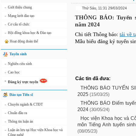
Giới thiệu chung
»
Thứ Sáu, 11:31 29/03/2024
Mạng lưới đào tạo
»
THÔNG BÁO: Tuyển sin
năm 2024
Cơ cấu tổ chức
»
Hội đồng khoa học & Đào tạo
»
Chi tiết Thông báo:
tải về t
Mẫu biểu đăng ký tuyển si
Hoạt động đoàn thể
Tuyển sinh
Nghiên cứu sinh
»
Cao học
»
Các tin đã đưa:
»
Đăng ký trực tuyến
THÔNG BÁO TUYỂN SI
2025
(15/03/25)
Đào tạo Tiến sĩ
THÔNG BÁO Điểm tuyển s
Chuyên ngành & CTĐT
»
2024
(30/05/24)
Chuẩn đầu ra
»
Học viện Khoa học và Cô
Thông tin luận án
»
môn Tiếng Anh tuyển sinh 
Luận án lưu tại Học viện Khoa học và
»
(08/05/23)
Công nghệ