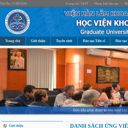
Thứ Ba, 11/08/2026
Trang chủ VAST
|
Mạng lưới đào tạo
|
Bả
Trang chủ
Giới thiệu
Tuyển sinh
Đào tạo Tiến sĩ
Đào tạo 
Đón tiếp phái đoàn từ liên hiệp 
DANH SÁCH ỨNG VIÊ
Giới thiệu