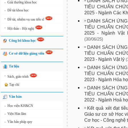
DANH SÁCH ỨNG 
Giải thưởng khoa học
»
TIÊU CHUẨN CHỨC
Đề tài khoa học
»
2025 - Ngành Các Kho
»
Đề tài, nhiệm vụ sau tiến sĩ
DANH SÁCH ỨNG 
TIÊU CHUẨN CHỨC
»
Hội thảo - Hội nghị
2025 - Ngành Vật 
(30/06/25)
Công bố khoa học
DANH SÁCH ỨNG 
TIÊU CHUẨN CHỨC
Cơ sở dữ liệu giảng viên
2023 - Ngành Vật lý
(
Tư liệu
DANH SÁCH ỨNG 
TIÊU CHUẨN CHỨC
»
Sách, giáo trình
2023 - Ngành Hóa họ
Tạp chí
DANH SÁCH ỨNG 
TIÊU CHUẨN CHỨC
Văn bản
2022 - Ngành Hoá họ
Học viện KH&CN
»
Kết quả xét đạt t
Giáo sư cơ sở Học vi
Viện Hàn lâm
»
Cơ học - Công nghệ t
Văn bản pháp quy
»