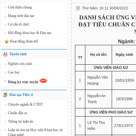
Giới thiệu chung
»
Thứ Năm, 16:11 30/06/2022
Mạng lưới đào tạo
»
DANH SÁCH ỨNG V
ĐẠT TIÊU CHUẨN
C
Cơ cấu tổ chức
»
Hội đồng khoa học & Đào tạo
»
Ngành: 
Hoạt động đoàn thể
Tuyển sinh
Họ và tên
Ngày sinh
TT
Nghiên cứu sinh
»
ỨNG VIÊN GIÁO SƯ
Cao học
»
Nguyễn Văn
1
10/01/1959
»
Đăng ký trực tuyến
Hoàng
Đào tạo Tiến sĩ
Nguyễn An
2
18/3/1980
Thịnh
Chuyên ngành & CTĐT
»
ỨNG VIÊN PHÓ GIÁO SƯ
Chuẩn đầu ra
»
Thông tin luận án
»
Lê Thị Thu
1
27/01/1973
Hiền
Luận án lưu tại Học viện Khoa học và
»
Công nghệ