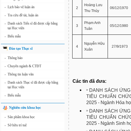
Hoàng Lưu
Lịch bảo vệ luận án
»
2
06/12/1970
Thu Thủy
Tra cứu đề tài, luận án
»
Phạm Anh
Danh sách Tiến sĩ đã được cấp bằng
»
3
05/12/1980
tại Học viện
Tuân
Biểu mẫu
»
Nguyễn Hữu
4
27/9/1973
Đào tạo Thạc sĩ
Xuân
Thông báo
»
Chuyên ngành & CTĐT
»
Thông tin luận văn
»
Các tin đã đưa:
Danh sách Thạc sĩ đã được cấp bằng
»
tại Học viện
DANH SÁCH ỨNG 
Biểu mẫu
»
TIÊU CHUẨN CHỨC
2025 - Ngành Hóa họ
Nghiên cứu khoa học
DANH SÁCH ỨNG 
TIÊU CHUẨN CHỨC
Sản phẩm khoa học
»
2025 - Ngành Sinh h
Sở hữu trí tuệ
»