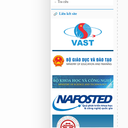
Tra cứu
»
Liên kết site