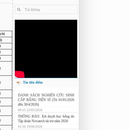
 chỉ
4)
3
3
3
3
Tin tiêu điểm
3
Nghiên cứu chế tạo hệ thống xác định
3
hướng vật thể độ chính xác cao dựa trên
từ kế và vật liệu biến hóa
3
DANH SÁCH NGHIÊN CỨU SINH
CẤP BẰNG TIẾN SĨ (Từ 01/01/2026
3
đến 30/4/2026)
3
09:15 22/05/2026
THÔNG BÁO: Xét duyệt học bổng do