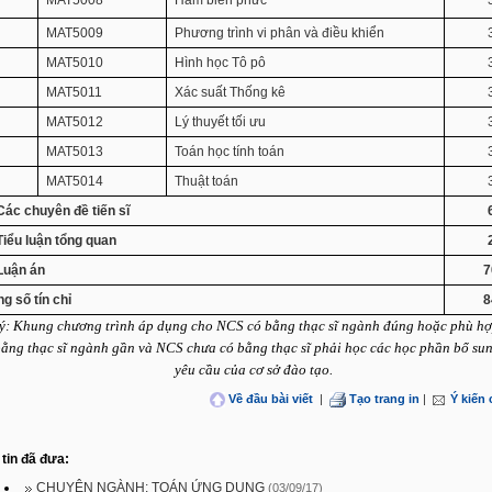
MAT5008
Hàm biến phức
MAT5009
Phương trình vi phân và điều khiển
.
MAT5010
Hình học Tô pô
MAT5011
Xác suất Thống kê
.
MAT5012
Lý thuyết tối ưu
.
MAT5013
Toán học tính toán
.
MAT5014
Thuật toán
 Các chuyên đề tiến sĩ
 Tiểu luận tổng quan
 Luận án
7
g số tín chỉ
8
ý: Khung chương trình áp dụng cho NCS có bằng thạc sĩ ngành đúng hoặc phù h
bằng thạc sĩ ngành gần và NCS chưa có bằng thạc sĩ phải học các học phần bổ su
yêu cầu của cơ sở đào tạo.
Về đầu bài viết
|
Tạo trang in
|
Ý kiến
tin đã đưa:
CHUYÊN NGÀNH: TOÁN ỨNG DỤNG
(03/09/17)