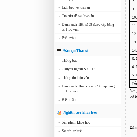
8.
Lịch bảo vệ luận án
»
9.
Tra cứu đề tài, luận án
»
10
Danh sách Tiến sĩ đã được cấp bằng
»
11.
tại Học viện
12
Biểu mẫu
»
13
14
Đào tạo Thạc sĩ
3.
Thông báo
»
4.
Chuyên ngành & CTĐT
»
5.
Thông tin luận văn
»
Tổn
Danh sách Thạc sĩ đã được cấp bằng
»
Lưu 
tại Học viện
có 
Biểu mẫu
»
Nghiên cứu khoa học
Sản phẩm khoa học
»
Các 
Sở hữu trí tuệ
»