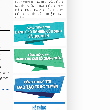
3
Tập đoàn Novatech tài trợ năm 2026
01:50 19/06/2026
3
HỌC VIỆN KHOA HỌC VÀ CÔNG
3
NGHỆ TRIỂN KHAI CÔNG TÁC
ĐÀO TẠO TRONG LĨNH VỰC
3
CÔNG NGHỆ KỸ THUẬT HẠT
NHÂN
3
03:41 08/07/2026
3
GIAO LƯU TRAO ĐỔI HỌC THUẬT
3
GIỮA HỌC VIỆN KHOA HỌC VÀ
CÔNG NGHỆ VỚI TRƯỜNG ĐẠI
6
HỌC OSAKA, TRƯỜNG TRUNG
HỌC HYOGO (NHẬT BẢN) VÀ
2
TRƯỜNG TRUNG HỌC PHỔ
0
THÔNG CHUYÊN KHOA HỌC TỰ
NHIÊN
4
02:22 23/07/2026
ợp. NCS
Nghiên cứu chế tạo hệ thống xác định
ng theo
hướng vật thể độ chính xác cao dựa trên
từ kế và vật liệu biến hóa
09:33 03/08/2026
 của bạn