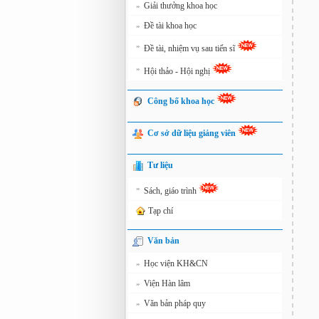
Giải thưởng khoa học
»
Đề tài khoa học
»
»
Đề tài, nhiệm vụ sau tiến sĩ
»
Hội thảo - Hội nghị
Công bố khoa học
Cơ sở dữ liệu giảng viên
Tư liệu
»
Sách, giáo trình
Tạp chí
Văn bản
Học viện KH&CN
»
Viện Hàn lâm
»
Văn bản pháp quy
»