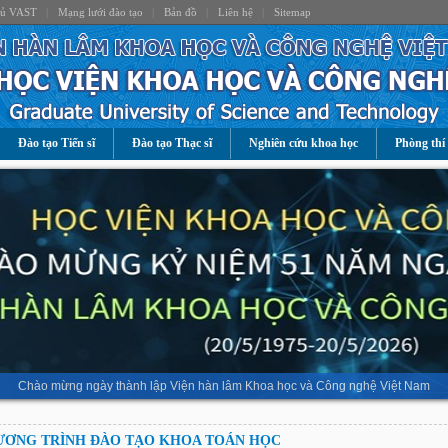
hủ VAST
|
Mạng lưới đào tạo
|
Bản đồ
|
Liên hệ
|
Sitemap
Đào tạo Tiến sĩ
Đào tạo Thạc sĩ
Nghiên cứu khoa học
Phòng thí
Chào mừng ngày thành lập Viện hàn lâm Khoa học và Công nghệ Việt Nam
ƯƠNG TRÌNH ĐÀO TẠO KHOA TOÁN HỌC