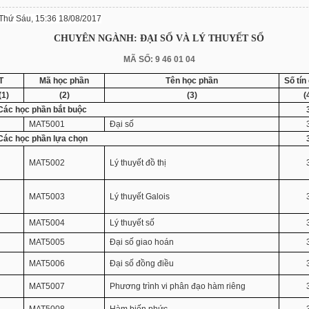
Thứ Sáu, 15:36 18/08/2017
CHUYÊN NGÀNH: ĐẠI SỐ VÀ LÝ THUYẾT SỐ
MÃ SỐ:
9 46 01 04
T
Mã học phần
Tên học phần
Số tín
(1)
(2)
(3)
(
 Các học phần bắt buộc
MAT5001
Đại số
 Các học phần lựa chọn
MAT5002
Lý thuyết đồ thị
MAT5003
Lý thuyết Galois
MAT5004
Lý thuyết số
MAT5005
Đại số giao hoán
MAT5006
Đại số đồng điều
MAT5007
Phương trình vi phân đạo hàm riêng