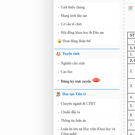
Giới thiệu chung
»
Mạng lưới đào tạo
»
Cơ cấu tổ chức
»
Hội đồng khoa học & Đào tạo
»
ST
Hoạt động đoàn thể
1.
Tuyển sinh
1.
2.
Nghiên cứu sinh
»
2.
Cao học
»
»
Đăng ký trực tuyến
3.
Đào tạo Tiến sĩ
4.
Chuyên ngành & CTĐT
»
5.
Chuẩn đầu ra
»
6.
Thông tin luận án
»
7.
Luận án lưu tại Học viện Khoa học và
»
Công nghệ