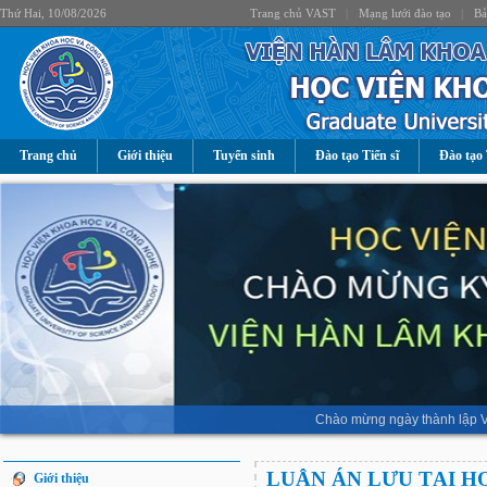
Thứ Hai, 10/08/2026
Trang chủ VAST
|
Mạng lưới đào tạo
|
Bả
Trang chủ
Giới thiệu
Tuyển sinh
Đào tạo Tiến sĩ
Đào tạo 
Chào mừng ngày thành lập V
LUẬN ÁN LƯU TẠI H
Giới thiệu