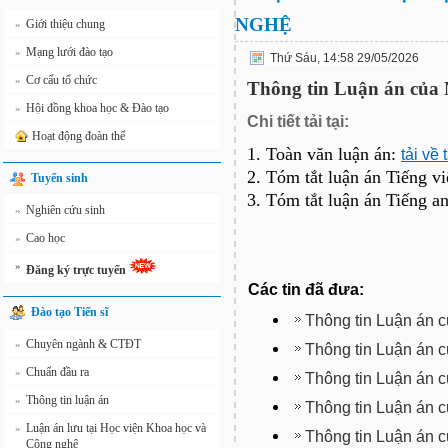
NGHỆ
Giới thiệu chung
»
Mạng lưới đào tạo
»
Thứ Sáu, 14:58 29/05/2026
Cơ cấu tổ chức
»
Thông tin Luận án củ
Hội đồng khoa học & Đào tạo
»
Chi tiết tải tại:
Hoạt động đoàn thể
1. Toàn văn luận án:
tải về 
2. Tóm tắt luận án Tiếng vi
Tuyển sinh
3. Tóm tắt luận án Tiếng a
Nghiên cứu sinh
»
Cao học
»
»
Đăng ký trực tuyến
Các tin đã đưa:
Đào tạo Tiến sĩ
Thông tin Luận án 
Chuyên ngành & CTĐT
»
Thông tin Luận án
Chuẩn đầu ra
»
Thông tin Luận án
Thông tin luận án
»
Thông tin Luận án
Luận án lưu tại Học viện Khoa học và
»
Thông tin Luận án 
Công nghệ