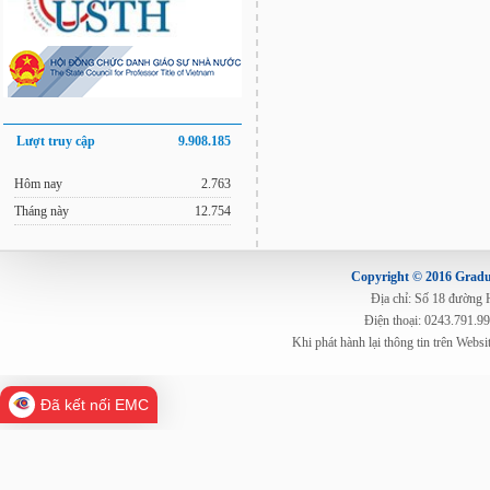
Lượt truy cập
9.908.185
Hôm nay
2.763
Tháng này
12.754
Copyright © 2016 Gradua
Địa chỉ: Số 18 đường
Điện thoại: 0243.791.9
Khi phát hành lại thông tin trên Web
Đã kết nối EMC