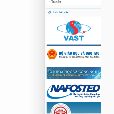
Tra cứu
»
Liên kết site