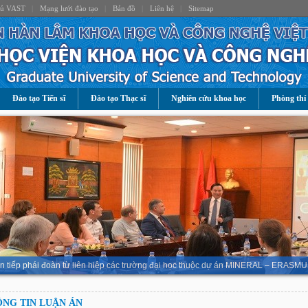
hủ VAST
|
Mạng lưới đào tạo
|
Bản đồ
|
Liên hệ
|
Sitemap
Đào tạo Tiến sĩ
Đào tạo Thạc sĩ
Nghiên cứu khoa học
Phòng thí
n tiếp phái đoàn từ liên hiệp các trường đại học thuộc dự án MINERAL – ERASMU
NG TIN LUẬN ÁN