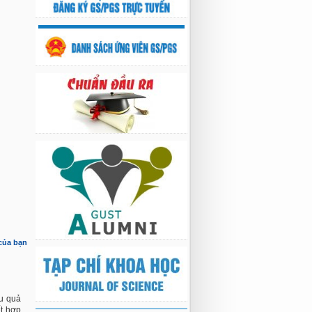
 của bạn
ệu quả
ết hợp