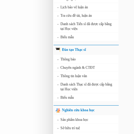
Lịch bảo vệ luận án
»
Tra cứu đề tài, luận án
»
Danh sách Tiến sĩ đã được cấp bằng
»
tại Học viện
Biểu mẫu
»
Đào tạo Thạc sĩ
Thông báo
»
Chuyên ngành & CTĐT
»
Thông tin luận văn
»
Danh sách Thạc sĩ đã được cấp bằng
»
tại Học viện
Biểu mẫu
»
Nghiên cứu khoa học
Sản phẩm khoa học
»
Sở hữu trí tuệ
»