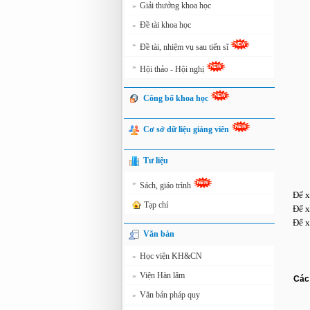
Giải thưởng khoa học
»
Đề tài khoa học
»
»
Đề tài, nhiệm vụ sau tiến sĩ
»
Hội thảo - Hội nghị
Công bố khoa học
Cơ sở dữ liệu giảng viên
Tư liệu
»
Sách, giáo trình
Để x
Tạp chí
Để x
Để x
Văn bản
Học viện KH&CN
»
Viện Hàn lâm
»
Các 
Văn bản pháp quy
»