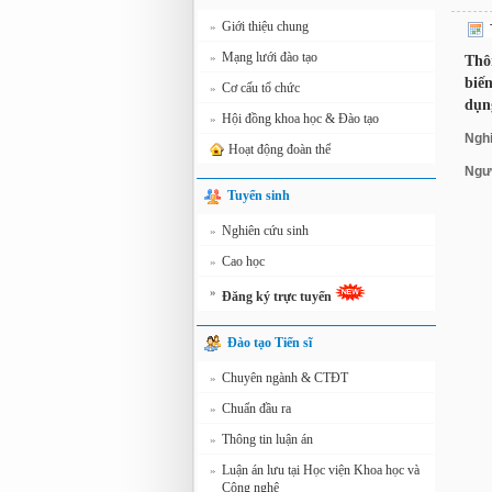
Giới thiệu chung
»
Mạng lưới đào tạo
»
Thô
biế
Cơ cấu tổ chức
»
dụn
Hội đồng khoa học & Đào tạo
»
Ngh
Hoạt động đoàn thể
Ngư
Tuyển sinh
Nghiên cứu sinh
»
Cao học
»
»
Đăng ký trực tuyến
Đào tạo Tiến sĩ
Chuyên ngành & CTĐT
»
Chuẩn đầu ra
»
Thông tin luận án
»
Luận án lưu tại Học viện Khoa học và
»
Công nghệ