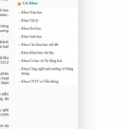
Các Khoa
nh học
Khoa Toán học
»
xier–
Khoa Vật lý
»
ư hỏng
Khoa Hoá học
»
hương
Khoa Sinh học
»
 thành
Khoa Các khoa học trái đất
»
i loài
Khoa Khoa học vật liệu
»
t liệu
Khoa Cơ học và Tự động hoá
»
ử CO 2
Khoa Công nghệ môi trường và Năng
»
lượng
u phân
g hoạt
Khoa CNTT và Viễn thông
»
ệt Nam
u diễn
ng, đa
u giải
ô hình
ính đa