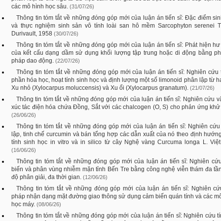
các mô hình học sâu.
(31/07/26)
Thông tin tóm tắt về những đóng góp mới của luận án tiến sĩ: Đặc điểm si
và thực nghiệm sinh sản vô tính loài san hô mềm Sarcophyton serenei Ti
Durivault, 1958
(30/07/26)
Thông tin tóm tắt về những đóng góp mới của luận án tiến sĩ: Phát hiện h
của kết cấu dạng dầm sử dụng khối lượng tập trung hoặc di động bằng p
pháp dao động.
(22/07/26)
Thông tin tóm tắt về những đóng góp mới của luận án tiến sĩ: Nghiên cứu
phần hóa học, hoạt tính sinh học và định lượng một số limonoid phân lập từ ha
Xu nhỏ (Xylocarpus moluccensis) và Xu ổi (Xylocarpus granatum).
(21/07/26)
Thông tin tóm tắt về những đóng góp mới của luận án tiến sĩ: Nghiên cứu vậ
xúc tác điện hóa chứa Đồng, Sắt với các chalcogen (O, S) cho phản ứng kh
(26/06/26)
Thông tin tóm tắt về những đóng góp mới của luận án tiến sĩ: Nghiên cứ
lập, tinh chế curcumin và bán tổng hợp các dẫn xuất của nó theo định hướn
tính sinh học in vitro và in silico từ cây Nghệ vàng Curcuma longa L. Vi
(16/06/26)
Thông tin tóm tắt về những đóng góp mới của luận án tiến sĩ: Nghiên cứ
biến và phân vùng nhiễm mặn tỉnh Bến Tre bằng công nghệ viễn thám đa tầ
độ phân giải, đa thời gian.
(12/06/26)
Thông tin tóm tắt về những đóng góp mới của luận án tiến sĩ: Nghiên cứ
pháp nhận dạng mặt đường giao thông sử dụng cảm biến quán tính và các m
học máy.
(08/06/26)
Thông tin tóm tắt về những đóng góp mới của luận án tiến sĩ: Nghiên cứu t