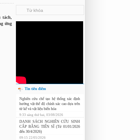
 tách,
ớng ứng
Tin tiêu điểm
Nghiên cứu chế tạo hệ thống xác định
hướng vật thể độ chính xác cao dựa trên
từ kế và vật liệu biến hóa
9:33 sáng thứ hai, 03/08/2026
DANH SÁCH NGHIÊN CỨU SINH
CẤP BẰNG TIẾN SĨ (Từ 01/01/2026
đến 30/4/2026)
09:15 22/05/2026