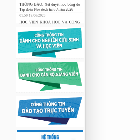
THÔNG BÁO: Xét duyệt học bổng do
Tập đoàn Novatech tài trợ năm 2026
01:50 19/06/2026
HỌC VIỆN KHOA HỌC VÀ CÔNG
NGHỆ TRIỂN KHAI CÔNG TÁC
ĐÀO TẠO TRONG LĨNH VỰC
CÔNG NGHỆ KỸ THUẬT HẠT
NHÂN
03:41 08/07/2026
Nghiên cứu chế tạo hệ thống xác định
hướng vật thể độ chính xác cao dựa trên
từ kế và vật liệu biến hóa
9:33 sáng thứ hai, 03/08/2026