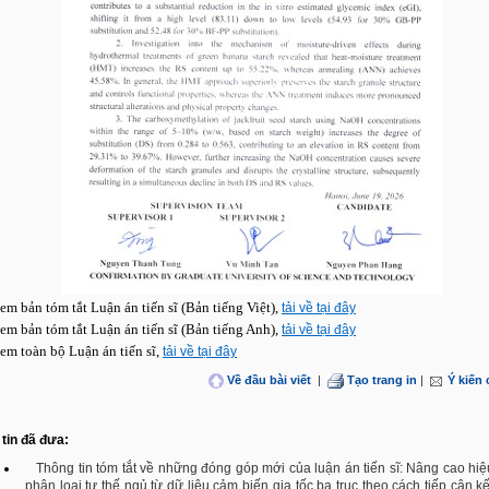
em bản tóm tắt Luận án tiến sĩ (Bản tiếng Việt),
tải về tại đây
em bản tóm tắt Luận án tiến sĩ (Bản tiếng Anh),
tải về tại đây
em toàn bộ Luận án tiến sĩ,
tải về tại đây
Về đầu bài viết
|
Tạo trang in
|
Ý kiến
tin đã đưa:
Thông tin tóm tắt về những đóng góp mới của luận án tiến sĩ: Nâng cao hi
phân loại tư thế ngủ từ dữ liệu cảm biến gia tốc ba trục theo cách tiếp cận k