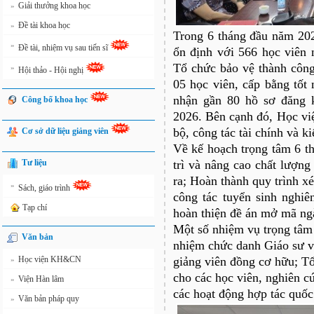
Giải thưởng khoa học
»
Đề tài khoa học
»
Trong 6 tháng đầu năm 202
»
Đề tài, nhiệm vụ sau tiến sĩ
ổn định với 566 học viên 
Tổ chức bảo vệ thành công
»
Hội thảo - Hội nghị
05 học viên, cấp bằng tốt 
nhận gần 80 hồ sơ đăng 
Công bố khoa học
2026. Bên cạnh đó, Học việ
bộ, công tác tài chính và ki
Cơ sở dữ liệu giảng viên
Về kế hoạch trọng tâm 6 t
Tư liệu
trì và nâng cao chất lượn
ra; Hoàn thành quy trình xé
»
Sách, giáo trình
công tác tuyển sinh nghiê
Tạp chí
hoàn thiện đề án mở mã ngà
Một số nhiệm vụ trọng tâm 
Văn bản
nhiệm chức danh Giáo sư và
Học viện KH&CN
giảng viên đồng cơ hữu; T
»
cho các học viên, nghiên c
Viện Hàn lâm
»
các hoạt động hợp tác quốc 
Văn bản pháp quy
»