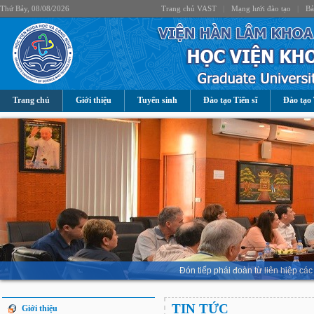
Thứ Bảy, 08/08/2026
Trang chủ VAST
|
Mạng lưới đào tạo
|
Bả
Trang chủ
Giới thiệu
Tuyển sinh
Đào tạo Tiến sĩ
Đào tạo 
Đón tiếp phái đoàn từ liên hiệp 
TIN TỨC
Giới thiệu