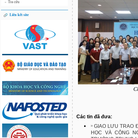
Tra cứu
»
Liên kết site
C
Các tin đã đưa:
GIAO LƯU TRAO 
HỌC VÀ CÔNG NG