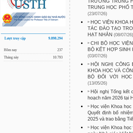
TRƯỜNG TRUNG H
TRUNG HỌC PHỔ 
(23/07/26)
HỌC VIỆN KHOA 
TÁC ĐÀO TẠO TRO
HẠT NHÂN
(08/07/26
Lượt truy cập
9.898.294
CHI BỘ HỌC VIỆ
BỘ KẾT HỢP SINH
Hôm nay
237
(03/07/26)
Tháng này
10.793
HỘI NGHỊ CÔNG 
KHOA HỌC VÀ CÔN
BỘ ĐỐI VỚI HỌ
(13/05/26)
Hội nghị Tổng kết
hoạch năm 2026 tại 
Học viện Khoa học 
Quyết định bổ nhiệ
2025 và trao bằng Ti
Học viện Khoa học 