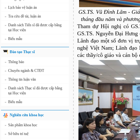
Lịch bảo vệ luận án
»
GS.TS. Vũ Đình Lãm - Giám
Tra cứu đề tài, luận án
»
tháng đầu năm và phương
Danh sách Tiến sĩ đã được cấp bằng
»
Tham dự Hội nghị có GS.
tại Học viện
GS.TS. Nguyễn Đại Hưng -
Biểu mẫu
»
Lãnh đạo một số đơn vị t
nghệ Việt Nam; Lãnh đạo 
Đào tạo Thạc sĩ
các thầy/cô giáo và cán bộ
Thông báo
»
Chuyên ngành & CTĐT
»
Thông tin luận văn
»
Danh sách Thạc sĩ đã được cấp bằng
»
tại Học viện
Biểu mẫu
»
Nghiên cứu khoa học
Sản phẩm khoa học
»
Sở hữu trí tuệ
»