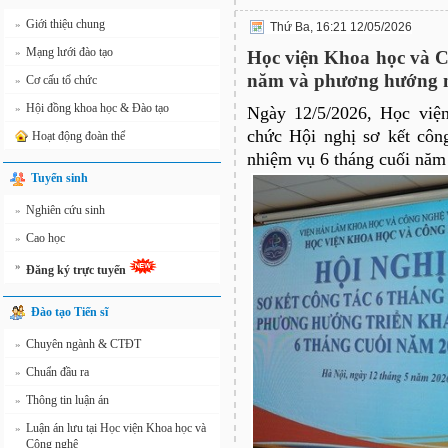
Giới thiệu chung
»
Thứ Ba, 16:21 12/05/2026
Mạng lưới đào tạo
»
Học viện Khoa học và C
năm và phương hướng n
Cơ cấu tổ chức
»
Hội đồng khoa học & Đào tạo
»
Ngày 12/5/2026, Học việ
chức Hội nghị sơ kết cô
Hoạt động đoàn thể
nhiệm vụ 6 tháng cuối năm
Tuyển sinh
Nghiên cứu sinh
»
Cao học
»
»
Đăng ký trực tuyến
Đào tạo Tiến sĩ
Chuyên ngành & CTĐT
»
Chuẩn đầu ra
»
Thông tin luận án
»
Luận án lưu tại Học viện Khoa học và
»
Công nghệ