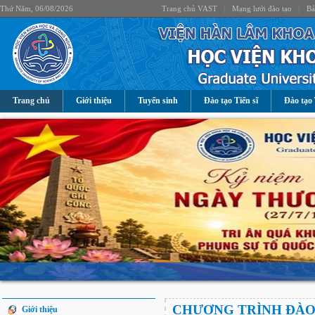
Thứ Năm, 06/08/2026
Trang chủ VAST
|
Mạng lưới đào tạo
|
Bả
Trang chủ
Giới thiệu
Tuyển sinh
Đào tạo Tiến sĩ
Đào tạo 
CHƯƠNG TRÌNH ĐÀO
Giới thiệu