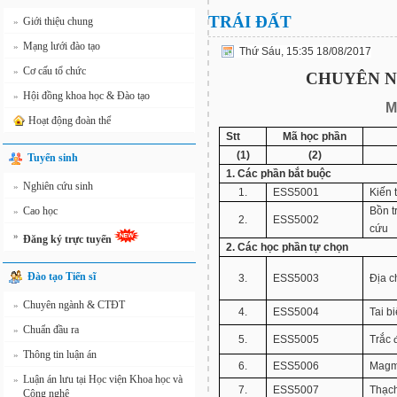
TRÁI ĐẤT
Giới thiệu chung
»
Mạng lưới đào tạo
»
Thứ Sáu, 15:35 18/08/2017
Cơ cấu tổ chức
»
CHUYÊN N
Hội đồng khoa học & Đào tạo
»
M
Hoạt động đoàn thể
Stt
Mã học phần
(1)
(2)
Tuyển sinh
1. Các phần bắt buộc
Nghiên cứu sinh
»
1.
ESS5001
Kiến 
Cao học
Bồn t
»
2.
ESS5002
cứu
»
Đăng ký trực tuyến
2. Các học phần tự chọn
Đào tạo Tiến sĩ
3.
ESS5003
Địa c
Chuyên ngành & CTĐT
»
4.
ESS5004
Tai b
Chuẩn đầu ra
»
5.
ESS5005
Trắc đ
Thông tin luận án
»
6.
ESS5006
Magm
Luận án lưu tại Học viện Khoa học và
»
7.
ESS5007
Thạch
Công nghệ