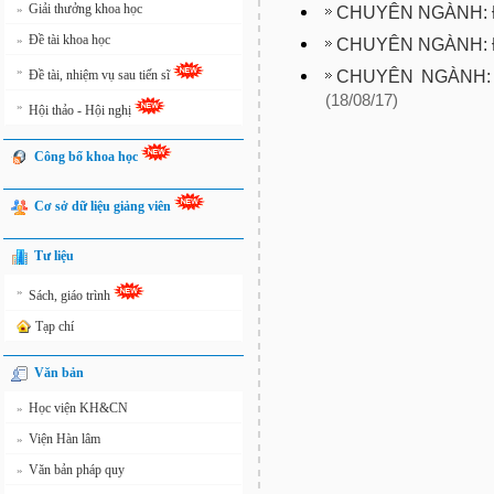
Giải thưởng khoa học
»
CHUYÊN NGÀNH: Đ
Đề tài khoa học
»
CHUYÊN NGÀNH: Đ
»
CHUYÊN NGÀNH:
Đề tài, nhiệm vụ sau tiến sĩ
(18/08/17)
»
Hội thảo - Hội nghị
Công bố khoa học
Cơ sở dữ liệu giảng viên
Tư liệu
»
Sách, giáo trình
Tạp chí
Văn bản
Học viện KH&CN
»
Viện Hàn lâm
»
Văn bản pháp quy
»