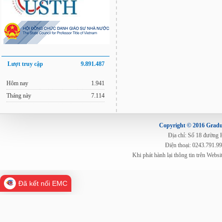
Lượt truy cập
9.891.487
Hôm nay
1.941
Tháng này
7.114
Copyright © 2016 Gradua
Địa chỉ: Số 18 đường
Điện thoại: 0243.791.9
Khi phát hành lại thông tin trên Web
Đã kết nối EMC