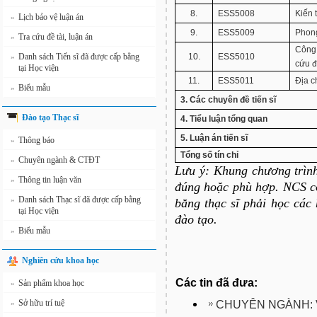
8.
ESS5008
Kiến 
Lịch bảo vệ luận án
»
9.
ESS5009
Phong
Tra cứu đề tài, luận án
»
Công 
Danh sách Tiến sĩ đã được cấp bằng
10.
ESS5010
»
cứu đ
tại Học viện
11.
ESS5011
Địa c
Biểu mẫu
»
3. Các chuyên đề tiến sĩ
Đào tạo Thạc sĩ
4. Tiểu luận tổng quan
5. Luận án tiến sĩ
Thông báo
»
Tổng số tín chỉ
Chuyên ngành & CTĐT
»
Lưu ý: Khung chương trìn
Thông tin luận văn
»
đúng hoặc phù hợp. NCS c
Danh sách Thạc sĩ đã được cấp bằng
»
bằng thạc sĩ phải học các
tại Học viện
đào tạo.
Biểu mẫu
»
Nghiên cứu khoa học
Các tin đã đưa:
Sản phẩm khoa học
»
Sở hữu trí tuệ
CHUYÊN NGÀNH: V
»