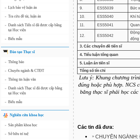
Lịch bảo vệ luận án
»
9.
ESS5039
Bức x
Tra cứu đề tài, luận án
»
10.
ESS5040
Khí h
Danh sách Tiến sĩ đã được cấp bằng
11.
ESS5041
Quan 
»
tại Học viện
Động 
12.
ESS5042
Biểu mẫu
động 
»
3. Các chuyên đề tiến sĩ
Đào tạo Thạc sĩ
4. Tiểu luận tổng quan
Thông báo
»
5. Luận án tiến sĩ
Chuyên ngành & CTĐT
Tổng số tín chỉ
»
Lưu ý: Khung chương trìn
Thông tin luận văn
»
đúng hoặc phù hợp. NCS c
Danh sách Thạc sĩ đã được cấp bằng
»
bằng thạc sĩ phải học các
tại Học viện
Biểu mẫu
»
Nghiên cứu khoa học
Sản phẩm khoa học
»
Các tin đã đưa:
Sở hữu trí tuệ
»
CHUYÊN NGÀNH: Đ