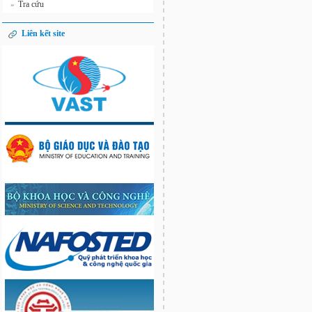
Tra cứu
»
Liên kết site