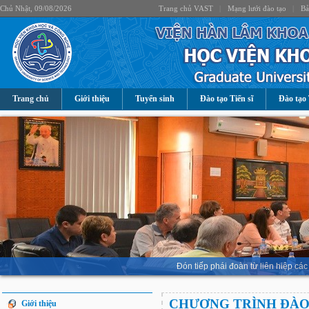
Chủ Nhật, 09/08/2026
Trang chủ VAST
|
Mạng lưới đào tạo
|
Bả
Trang chủ
Giới thiệu
Tuyển sinh
Đào tạo Tiến sĩ
Đào tạo 
Đón tiếp phái đoàn từ liên hiệp 
CHƯƠNG TRÌNH ĐÀO
Giới thiệu