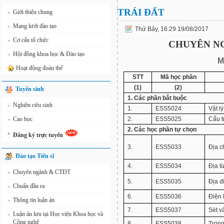
TRÁI ĐẤT
Giới thiệu chung
»
Mạng lưới đào tạo
»
Thứ Bảy, 16:29 19/08/2017
Cơ cấu tổ chức
»
CHUYÊN NG
Hội đồng khoa học & Đào tạo
»
M
Hoạt động đoàn thể
STT
Mã học phần
(1)
(2)
Tuyển sinh
1. Các phần bắt buộc
Nghiên cứu sinh
»
1.
ESS5024
Vật l
Cao học
2.
ESS5025
Cấu t
»
2. Các học phần tự chọn
»
Đăng ký trực tuyến
3.
ESS5033
Địa c
Đào tạo Tiến sĩ
4.
ESS5034
Địa t
Chuyên ngành & CTĐT
»
5.
ESS5035
Địa đ
Chuẩn đầu ra
»
6.
ESS5036
Điện 
Thông tin luận án
»
7.
ESS5037
Sét v
Luận án lưu tại Học viện Khoa học và
»
Công nghệ
8.
ESS5038
Trọng