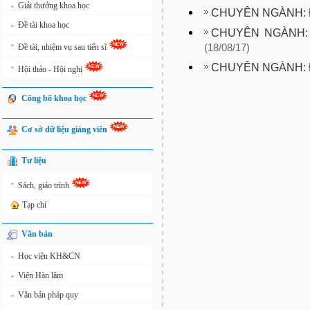
Giải thưởng khoa học
»
CHUYÊN NGÀNH: Đ
Đề tài khoa học
»
CHUYÊN NGÀNH:
»
Đề tài, nhiệm vụ sau tiến sĩ
(18/08/17)
CHUYÊN NGÀNH: 
»
Hội thảo - Hội nghị
Công bố khoa học
Cơ sở dữ liệu giảng viên
Tư liệu
»
Sách, giáo trình
Tạp chí
Văn bản
Học viện KH&CN
»
Viện Hàn lâm
»
Văn bản pháp quy
»