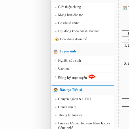
Giới thiệu chung
»
Mạng lưới đào tạo
»
Cơ cấu tổ chức
»
Hội đồng khoa học & Đào tạo
»
Hoạt động đoàn thể
1.
Tuyển sinh
Nghiên cứu sinh
»
2.
Cao học
»
»
Đăng ký trực tuyến
Đào tạo Tiến sĩ
Chuyên ngành & CTĐT
»
Chuẩn đầu ra
»
Thông tin luận án
»
Luận án lưu tại Học viện Khoa học và
»
Công nghệ