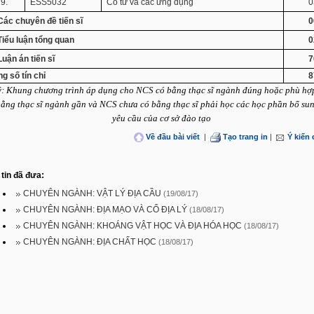
9.
ESS5032
Cổ từ và các ứng dụng
0
 Các chuyên đề tiến sĩ
0
Tiểu luận tổng quan
0
Luận án tiến sĩ
7
g số tín chỉ
8
ý: Khung chương trình áp dụng cho NCS có bằng thạc sĩ ngành đúng hoặc phù hợ
bằng thạc sĩ ngành gần và NCS chưa có bằng thạc sĩ phải học các học phần bổ su
yêu cầu của cơ sở đào tạo
Về đầu bài viết
|
Tạo trang in
|
Ý kiến
tin đã đưa:
CHUYÊN NGÀNH: VẬT LÝ ĐỊA CẦU
(19/08/17)
CHUYÊN NGÀNH: ĐỊA MẠO VÀ CỔ ĐỊA LÝ
(18/08/17)
CHUYÊN NGÀNH: KHOÁNG VẬT HỌC VÀ ĐỊA HÓA HỌC
(18/08/17)
CHUYÊN NGÀNH: ĐỊA CHẤT HỌC
(18/08/17)