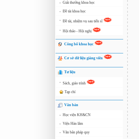
Giải thưởng khoa học
»
Đề tài khoa học
»
»
Đề tài, nhiệm vụ sau tiến sĩ
»
Hội thảo - Hội nghị
Công bố khoa học
Cơ sở dữ liệu giảng viên
Tư liệu
»
Sách, giáo trình
Tạp chí
Văn bản
Học viện KH&CN
»
Viện Hàn lâm
»
Văn bản pháp quy
»