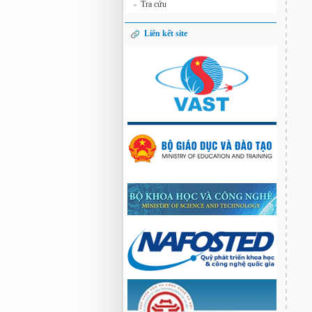
Tra cứu
»
Liên kết site