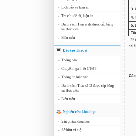
Lịch bảo vệ luận án
»
3.
Tra cứu đề tài, luận án
»
4. 
Danh sách Tiến sĩ đã được cấp bằng
»
5. 
tại Học viện
Tổn
Biểu mẫu
»
ưu 
có 
Đào tạo Thạc sĩ
Thông báo
»
Chuyên ngành & CTĐT
»
Các 
Thông tin luận văn
»
Danh sách Thạc sĩ đã được cấp bằng
»
tại Học viện
Biểu mẫu
»
Nghiên cứu khoa học
Sản phẩm khoa học
»
Sở hữu trí tuệ
»