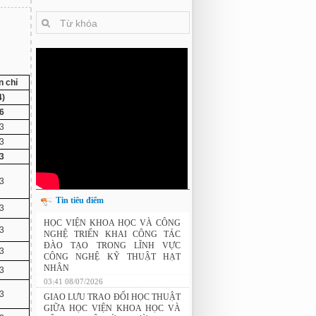
n chỉ
4)
6
3
3
3
3
Tin tiêu điểm
3
THÔNG BÁO: Xét duyệt học bổng do
HỌC VIỆN KHOA HỌC VÀ CÔNG
3
Tập đoàn Novatech tài trợ năm 2026
NGHỆ TRIỂN KHAI CÔNG TÁC
3
ĐÀO TẠO TRONG LĨNH VỰC
CÔNG NGHỆ KỸ THUẬT HẠT
3
NHÂN
03:41 08/07/2026
3
GIAO LƯU TRAO ĐỔI HỌC THUẬT
GIỮA HỌC VIỆN KHOA HỌC VÀ