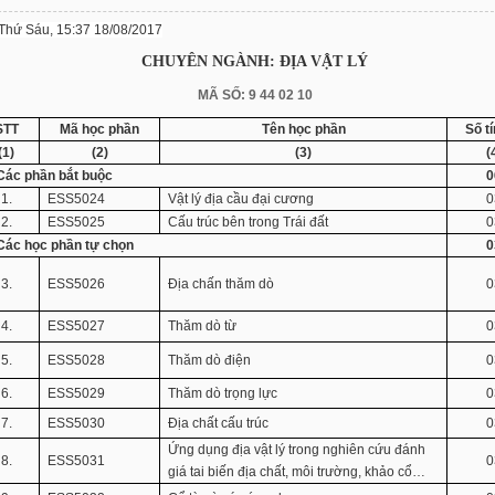
Thứ Sáu, 15:37 18/08/2017
CHUYÊN NGÀNH: ĐỊA VẬT LÝ
MÃ SỐ: 9
44 02 10
STT
Mã học phần
Tên học phần
Số tí
(1)
(2)
(3)
(
 Các phần bắt buộc
0
1.
ESS5024
Vật lý địa cầu đại cương
0
2.
ESS5025
Cấu trúc bên trong Trái đất
0
 Các học phần tự chọn
0
3.
ESS5026
Địa chấn thăm dò
0
4.
ESS5027
Thăm dò từ
0
5.
ESS5028
Thăm dò điện
0
6.
ESS5029
Thăm dò trọng lực
0
7.
ESS5030
Địa chất cấu trúc
0
Ứng dụng địa vật lý trong nghiên cứu đánh
8.
ESS5031
0
giá tai biến địa chất, môi trường, khảo cổ…