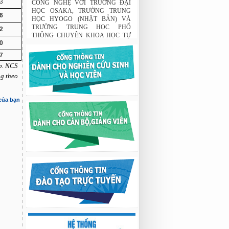
3
CÔNG NGHỆ VỚI TRƯỜNG ĐẠI
HỌC OSAKA, TRƯỜNG TRUNG
6
HỌC HYOGO (NHẬT BẢN) VÀ
2
TRƯỜNG TRUNG HỌC PHỔ
THÔNG CHUYÊN KHOA HỌC TỰ
0
NHIÊN
7
02:22 23/07/2026
p. NCS
THÔNG BÁO: Về việc đăng ký tham
ng theo
gia lớp bồi dưỡng nghiệp vụ sư phạm
cho giảng viên.
03:12 29/07/2026
 của bạn
Nghiên cứu chế tạo hệ thống xác định
hướng vật thể độ chính xác cao dựa trên
từ kế và vật liệu biến hóa
9:33 sáng thứ hai, 03/08/2026
Nghiên cứu chế tạo hệ thống xác định
hướng vật thể độ chính xác cao dựa trên
từ kế và vật liệu biến hóa
9:33 sáng thứ hai, 03/08/2026