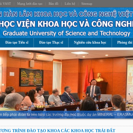
hủ VAST
|
Mạng lưới đào tạo
|
Bản đồ
|
Liên hệ
|
Sitemap
Đào tạo Tiến sĩ
Đào tạo Thạc sĩ
Nghiên cứu khoa học
Phòng thí
n tiếp phái đoàn từ liên hiệp các trường đại học thuộc dự án MINERAL – ERASMU
ƠNG TRÌNH ĐÀO TẠO KHOA CÁC KHOA HỌC TRÁI ĐẤT