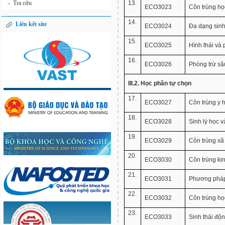
Tra cứu
13.
»
ECO3023
Côn trùng họ
14.
Liên kết site
ECO3024
Đa dạng sinh
15.
ECO3025
Hình thái và 
16.
ECO3026
Phòng trừ sâ
III.2. Học phần tự chọn
17.
ECO3027
Côn trùng y 
18.
ECO3028
Sinh lý học v
19.
ECO3029
Côn trùng xã
20.
ECO3030
Côn trùng kin
21.
ECO3031
Phương pháp 
22.
ECO3032
Côn trùng họ
23.
ECO3033
Sinh thái độn