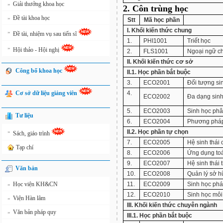
Giải thưởng khoa học
»
2. Côn trùng học
Đề tài khoa học
»
Stt
Mã học phần
I. Khối kiến thức chung
»
Đề tài, nhiệm vụ sau tiến sĩ
1.
PHI1001
Triết học
»
Hội thảo - Hội nghị
2.
FLS1001
Ngoại ngữ c
II. Khối kiến thức cơ sở
Công bố khoa học
II.1. Học phần bắt buộc
3.
ECO2001
Đối tượng sin
Cơ sở dữ liệu giảng viên
4.
ECO2002
Đa dạng sin
5.
ECO2003
Sinh học phâ
Tư liệu
6.
ECO2004
Phương pháp
»
II.2. Học phần tự chọn
Sách, giáo trình
7.
ECO2005
Hệ sinh thái 
Tạp chí
8.
ECO2006
Ứng dụng toá
9.
ECO2007
Hệ sinh thái 
Văn bản
10.
ECO2008
Quản lý sở hữ
Học viện KH&CN
11.
ECO2009
Sinh học phát
»
12.
ECO2010
Sinh học môi
Viện Hàn lâm
»
III. Khối kiến thức chuyên ngành
Văn bản pháp quy
»
III.1. Học phần bắt buộc