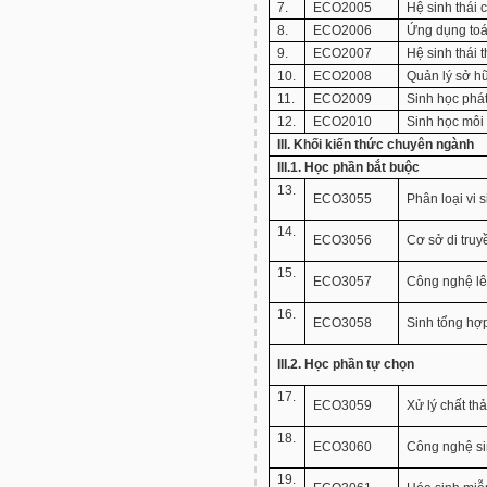
7.
ECO2005
Hệ sinh thái 
8.
ECO2006
Ứng dụng toá
9.
ECO2007
Hệ sinh thái 
10.
ECO2008
Quản lý sở hữ
11.
ECO2009
Sinh học phát
12.
ECO2010
Sinh học môi 
III. Khối kiến thức chuyên ngành
III.1. Học phần bắt buộc
13.
ECO3055
Phân loại vi s
14.
ECO3056
Cơ sở di truyề
15.
ECO3057
Công nghệ lê
16.
ECO3058
Sinh tổng hợp
III.2. Học phần tự chọn
17.
ECO3059
Xử lý chất th
18.
ECO3060
Công nghệ si
19.