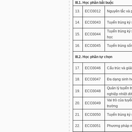
III.1. Học phần bắt buộc
13.
ECO3012
Nguyên tắc và 
14.
ECO3043
Tuyến trùng ký 
Tuyến trùng ký 
15.
ECO3044
học
16.
ECO3045
Tuyến trùng số
III.2. Học phần tự chọn
17.
ECO3046
Cấu trúc và giả
18.
ECO3047
Đa dạng sinh h
Quản lý tuyến t
19.
ECO3048
nghiệp nhiệt đớ
Vai trò của tuy
20.
ECO3049
trường
21.
ECO3050
Tuyến trùng ký 
22.
ECO3051
Phương pháp ng