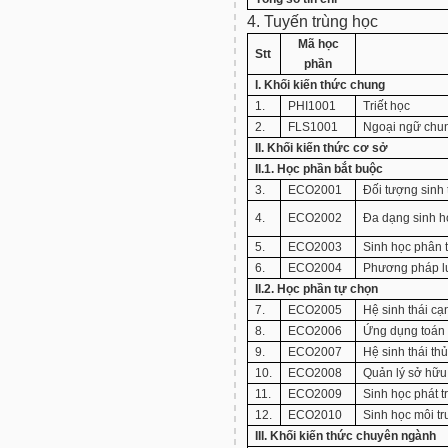
4. Tuyến trùng học
Mã học
Stt
phần
I. Khối kiến thức chung
1.
PHI1001
Triết học
2.
FLS1001
Ngoại ngữ chu
II. Khối kiến thức cơ sở
II.1. Học phần bắt buộc
3.
ECO2001
Đối tượng sinh 
4.
ECO2002
Đa dạng sinh h
5.
ECO2003
Sinh học phân 
6.
ECO2004
Phương pháp lu
II.2. Học phần tự chọn
7.
ECO2005
Hệ sinh thái cạ
8.
ECO2006
Ứng dụng toán 
9.
ECO2007
Hệ sinh thái th
10.
ECO2008
Quản lý sở hữu 
11.
ECO2009
Sinh học phát t
12.
ECO2010
Sinh học môi tr
III. Khối kiến thức chuyên ngành