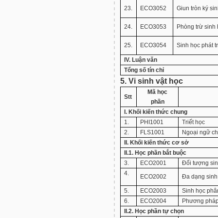
23.
ECO3052
Giun tròn ký si
24.
ECO3053
Phòng trừ sinh
25.
ECO3054
Sinh học phát t
IV. Luận văn
Tổng số tín chỉ
5. Vi sinh vật học
Mã học
Stt
phần
I. Khối kiến thức chung
1.
PHI1001
Triết học
2.
FLS1001
Ngoại ngữ c
II. Khối kiến thức cơ sở
II.1. Học phần bắt buộc
3.
ECO2001
Đối tượng sin
4.
ECO2002
Đa dạng sinh
5.
ECO2003
Sinh học phâ
6.
ECO2004
Phương pháp 
II.2. Học phần tự chọn