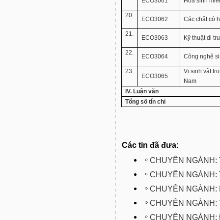
ECO3061
Hóa sinh miễ
20.
ECO3062
Các chất có ho
21.
ECO3063
Kỹ thuật di tr
22.
ECO3064
Công nghệ si
23.
Vi sinh vật t
ECO3065
Nam
IV. Luận văn
Tổng số tín chỉ
Các tin đã đưa:
CHUYÊN NGÀNH: 
CHUYÊN NGÀNH:
CHUYÊN NGÀNH: 
CHUYÊN NGÀNH: 
CHUYÊN NGÀNH: 