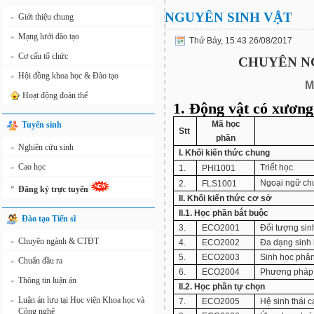
NGUYÊN SINH VẬT
Giới thiệu chung
»
Mạng lưới đào tạo
»
Thứ Bảy, 15:43 26/08/2017
Cơ cấu tổ chức
»
CHUYÊN N
Hội đồng khoa học & Đào tạo
»
M
Hoạt động đoàn thể
1. Động vật có xương
Mã học
Tuyển sinh
Stt
phần
Nghiên cứu sinh
»
I. Khối kiến thức chung
Cao học
»
Triết học
1.
PHI1001
Ngoại ngữ ch
2.
FLS1001
»
Đăng ký trực tuyến
II. Khối kiến thức cơ sở
II.1. Học phần bắt buộc
Đào tạo Tiến sĩ
3.
ECO2001
Đối tượng sinh
Chuyên ngành & CTĐT
»
4.
ECO2002
Đa dạng sinh
5.
ECO2003
Sinh học phân
Chuẩn đầu ra
»
6.
ECO2004
Phương pháp 
Thông tin luận án
»
II.2. Học phần tự chọn
Luận án lưu tại Học viện Khoa học và
»
7.
ECO2005
Hệ sinh thái 
Công nghệ