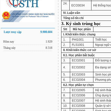
24.
ECO3034
Hệ thống học
IV. Luận văn
Tổng số tín chỉ
3. Ký sinh trùng học
Stt
Mã học phần
Lượt truy cập
9.900.604
I. Khối kiến thức chung
1.
PHI1001
Triết học
Hôm nay
1.929
2.
FLS1001
Ngoại ngữ 
Tháng này
8.518
II. Khối kiến thức cơ sở
II.1. Học phần bắt buộc
3.
ECO2001
Đối tượng s
4.
ECO2002
Đa dạng si
5.
ECO2003
Sinh học p
6.
ECO2004
Phương phá
II.2. Học phần tự chọn
7.
ECO2005
Hệ sinh thá
8.
ECO2006
Ứng dụng to
9.
ECO2007
Hệ sinh thá
10.
ECO2008
Quản lý sở 