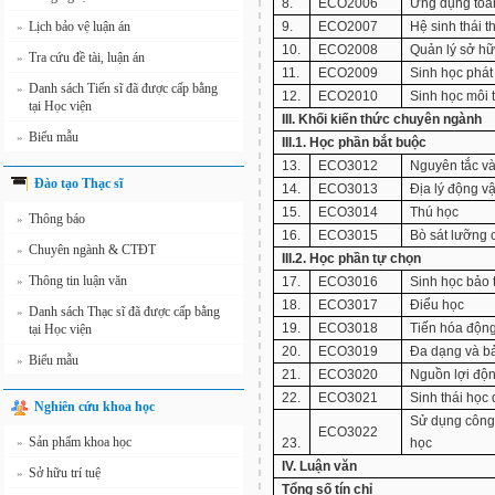
8.
ECO2006
Ứng dụng toán
Lịch bảo vệ luận án
9.
ECO2007
Hệ sinh thái t
»
10.
ECO2008
Quản lý sở hữu
Tra cứu đề tài, luận án
»
11.
ECO2009
Sinh học phát 
Danh sách Tiến sĩ đã được cấp bằng
»
12.
ECO2010
Sinh học môi 
tại Học viện
III. Khối kiến thức chuyên ngành
Biểu mẫu
»
III.1. Học phần bắt buộc
13.
ECO3012
Nguyên tắc v
Đào tạo Thạc sĩ
14.
ECO3013
Địa lý động vậ
15.
ECO3014
Thú học
Thông báo
»
16.
ECO3015
Bò sát lưỡng 
Chuyên ngành & CTĐT
»
III.2. Học phần tự chọn
Thông tin luận văn
»
17.
ECO3016
Sinh học bảo 
18.
ECO3017
Điểu học
Danh sách Thạc sĩ đã được cấp bằng
»
19.
ECO3018
Tiến hóa động
tại Học viện
20.
ECO3019
Đa dạng và bả
Biểu mẫu
»
21.
ECO3020
Nguồn lợi độn
22.
ECO3021
Sinh thái học
Nghiên cứu khoa học
Sử dụng công 
ECO3022
Sản phẩm khoa học
»
23.
học
IV. Luận văn
Sở hữu trí tuệ
»
Tổng số tín chỉ