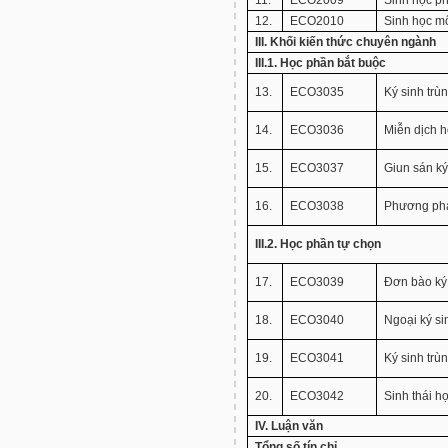
11.
ECO2009
Sinh học ph
12.
ECO2010
Sinh học mô
III. Khối kiến thức chuyên ngành
III.1. Học phần bắt buộc
13.
ECO3035
Ký sinh trù
14.
ECO3036
Miễn dịch h
15.
ECO3037
Giun sán ký
16.
ECO3038
Phương phá
III.2. Học phần tự chọn
17.
ECO3039
Đơn bào ký
18.
ECO3040
Ngoại ký si
19.
ECO3041
Ký sinh trù
20.
ECO3042
Sinh thái họ
IV. Luận văn
Tổng số tín chỉ