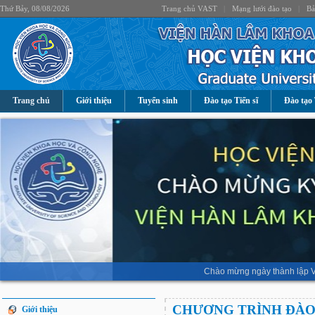
Thứ Bảy, 08/08/2026
Trang chủ VAST
|
Mạng lưới đào tạo
|
Bả
Trang chủ
Giới thiệu
Tuyển sinh
Đào tạo Tiến sĩ
Đào tạo 
Chào mừng ngày thành lập V
CHƯƠNG TRÌNH ĐÀO 
Giới thiệu