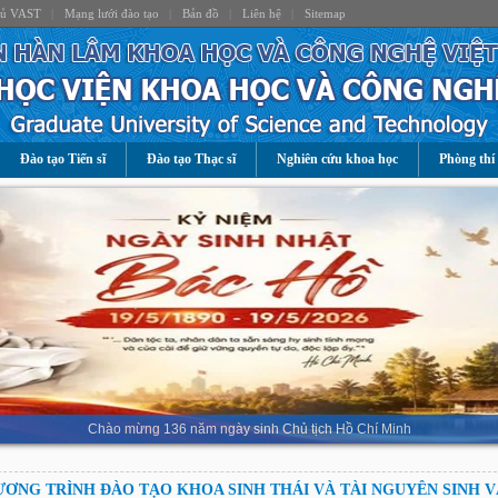
hủ VAST
|
Mạng lưới đào tạo
|
Bản đồ
|
Liên hệ
|
Sitemap
Đào tạo Tiến sĩ
Đào tạo Thạc sĩ
Nghiên cứu khoa học
Phòng thí
Chào mừng 136 năm ngày sinh Chủ tịch Hồ Chí Minh
ƠNG TRÌNH ĐÀO TẠO KHOA SINH THÁI VÀ TÀI NGUYÊN SINH 