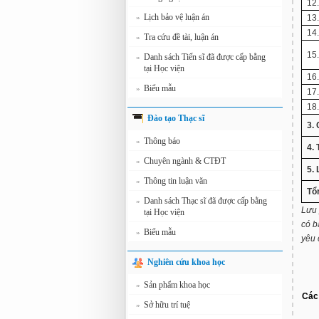
12
Lịch bảo vệ luận án
»
13
14
Tra cứu đề tài, luận án
»
15
Danh sách Tiến sĩ đã được cấp bằng
»
tại Học viện
16
Biểu mẫu
»
17
18
Đào tạo Thạc sĩ
3.
Thông báo
»
4. 
Chuyên ngành & CTĐT
»
5.
Thông tin luận văn
»
Tổn
Danh sách Thạc sĩ đã được cấp bằng
»
Lưu 
tại Học viện
có b
Biểu mẫu
»
yêu 
Nghiên cứu khoa học
Sản phẩm khoa học
»
Các 
Sở hữu trí tuệ
»