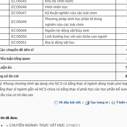
.
ECO5045
Khu hệ chim nước
.
ECO5046
Hình nhện học
.
ECO5047
Kỹ thuật nghiên cứu các loài chim
Phương pháp sinh học phân tử trong
.
ECO5048
nghiên cứu các loài chim
.
ECO5049
Nguồn lợi động vật thủy sinh
.
ECO5050
Linh trưởng học với sức khỏe con người
.
ECO5051
Địa lý động vật học
 Các chuyên đề tiến sĩ
Tiểu luận tổng quan
 Luận án
g số tín chỉ
ý: Khung chương trình áp dụng cho NCS có bằng thạc sĩ ngành đúng hoặc phù h
ằng thạc sĩ ngành gần và NCS chưa có bằng thạc sĩ phải học các học phần bổ sun
cầu của cơ sở đào tạo.
Về đầu bài viết
|
Tạo trang in
|
Ý kiến
tin đã đưa:
CHUYÊN NGÀNH: THỰC VẬT HỌC
(27/08/17)