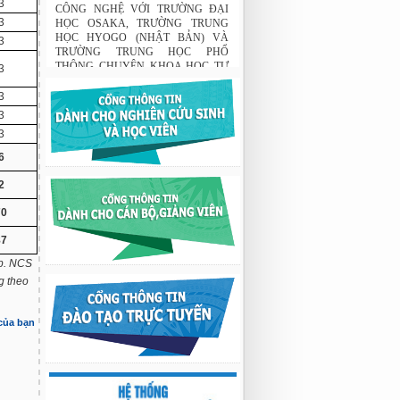
GIAO LƯU TRAO ĐỔI HỌC THUẬT
3
GIỮA HỌC VIỆN KHOA HỌC VÀ
3
CÔNG NGHỆ VỚI TRƯỜNG ĐẠI
3
HỌC OSAKA, TRƯỜNG TRUNG
HỌC HYOGO (NHẬT BẢN) VÀ
3
TRƯỜNG TRUNG HỌC PHỔ
THÔNG CHUYÊN KHOA HỌC TỰ
3
NHIÊN
3
02:22 23/07/2026
3
THÔNG BÁO: Về việc đăng ký tham
gia lớp bồi dưỡng nghiệp vụ sư phạm
6
cho giảng viên.
2
03:12 29/07/2026
Nghiên cứu chế tạo hệ thống xác định
70
hướng vật thể độ chính xác cao dựa trên
từ kế và vật liệu biến hóa
87
9:33 sáng thứ hai, 03/08/2026
ợp. NCS
Nghiên cứu chế tạo hệ thống xác định
g theo
hướng vật thể độ chính xác cao dựa trên
từ kế và vật liệu biến hóa
9:33 sáng thứ hai, 03/08/2026
 của bạn