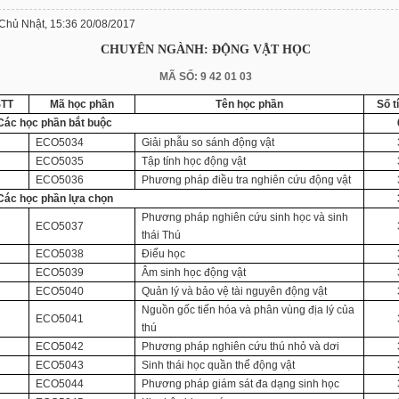
Chủ Nhật, 15:36 20/08/2017
CHUYÊN NGÀNH: ĐỘNG VẬT HỌC
MÃ SỐ:
9 42 01 03
STT
Mã học phần
Tên học phần
Số t
 Các
học
phần bắt buộc
ECO5034
Giải phẫu so sánh động vật
ECO5035
Tập tính học động vật
ECO5036
Phương pháp điều tra nghiên cứu động vật
 Các học phần lựa chọn
Phương pháp nghiên cứu sinh học và sinh
ECO5037
thái Thú
ECO5038
Điểu học
ECO5039
Âm sinh học động vật
ECO5040
Quản lý và bảo vệ tài nguyên động vật
Nguồn gốc tiến hóa và phân vùng địa lý của
ECO5041
thú
ECO5042
Phương pháp nghiên cứu thú nhỏ và dơi
.
ECO5043
Sinh thái học quần thể động vật
ECO5044
Phương pháp giám sát đa dạng sinh học