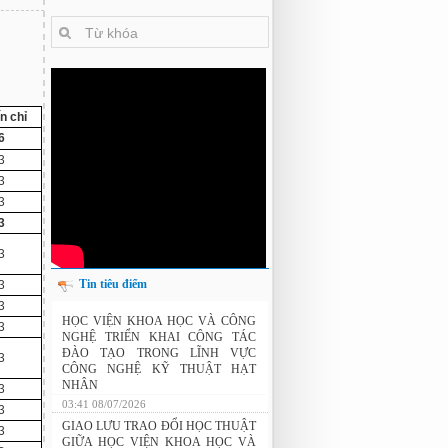
ín chỉ
6
3
3
3
3
3
Tin tiêu điểm
3
3
THÔNG BÁO: Xét duyệt học bổng do
3
Tập đoàn Novatech tài trợ năm 2026
HỌC VIỆN KHOA HỌC VÀ CÔNG
3
NGHỆ TRIỂN KHAI CÔNG TÁC
ĐÀO TẠO TRONG LĨNH VỰC
3
CÔNG NGHỆ KỸ THUẬT HẠT
3
NHÂN
03:41 08/07/2026
3