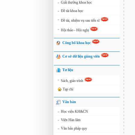
Giải thưởng khoa học
»
Đề tài khoa học
»
»
Đề tài, nhiệm vụ sau tiến sĩ
»
Hội thảo - Hội nghị
Công bố khoa học
Cơ sở dữ liệu giảng viên
Tư liệu
»
Sách, giáo trình
Tạp chí
Văn bản
Học viện KH&CN
»
Viện Hàn lâm
»
Văn bản pháp quy
»