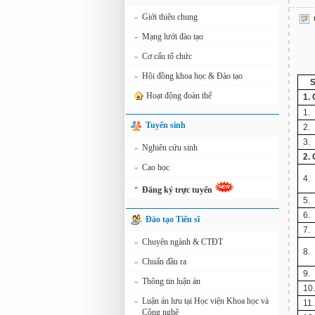
Giới thiệu chung
»
Mạng lưới đào tạo
»
Cơ cấu tổ chức
»
Hội đồng khoa học & Đào tạo
»
Hoạt động đoàn thể
1.
1.
Tuyển sinh
2.
3.
Nghiên cứu sinh
»
2.
Cao học
»
4.
»
Đăng ký trực tuyến
5.
6.
Đào tạo Tiến sĩ
7.
Chuyên ngành & CTĐT
»
8.
Chuẩn đầu ra
»
9.
Thông tin luận án
»
10
Luận án lưu tại Học viện Khoa học và
»
11.
Công nghệ