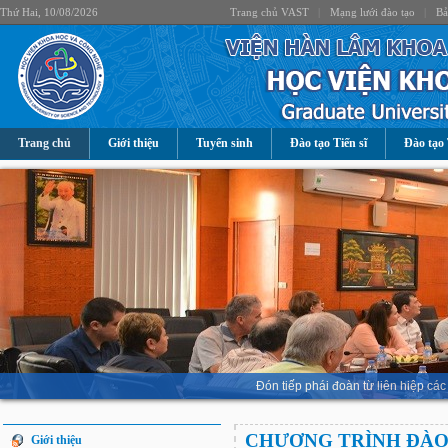
Thứ Hai, 10/08/2026
Trang chủ VAST
|
Mạng lưới đào tạo
|
Bả
Trang chủ
Giới thiệu
Tuyển sinh
Đào tạo Tiến sĩ
Đào tạo 
Đón tiếp phái đoàn từ liên hiệp 
CHƯƠNG TRÌNH ĐÀO 
Giới thiệu