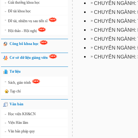
Giải thưởng khoa học
CHUYÊN NGÀNH: 
»
Đề tài khoa học
»
CHUYÊN NGÀNH: 
»
CHUYÊN NGÀNH:
Đề tài, nhiệm vụ sau tiến sĩ
CHUYÊN NGÀNH: 
»
Hội thảo - Hội nghị
CHUYÊN NGÀNH: 
Công bố khoa học
CHUYÊN NGÀNH: 
CHUYÊN NGÀNH: 
Cơ sở dữ liệu giảng viên
Tư liệu
»
Sách, giáo trình
Tạp chí
Văn bản
Học viện KH&CN
»
Viện Hàn lâm
»
Văn bản pháp quy
»