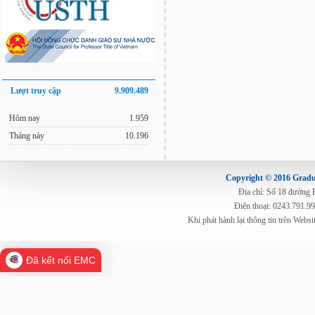
Lượt truy cập
9.909.489
Hôm nay
1.959
Tháng này
10.196
Copyright © 2016 Gradua
Địa chỉ: Số 18 đường
Điện thoại: 0243.791.9
Khi phát hành lại thông tin trên Web
Đã kết nối EMC