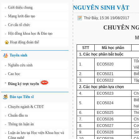
NGUYÊN SINH VẬT
Giới thiệu chung
»
Mạng lưới đào tạo
»
Thứ Bảy, 15:36 19/08/2017
Cơ cấu tổ chức
»
CHUYÊN NG
Hội đồng khoa học & Đào tạo
»
M
Hoạt động đoàn thể
STT
Mã học phần
1. Các
học
phần bắt buộc
Tuyển sinh
Tổ
1.
ECO5020
Nghiên cứu sinh
»
Vi
Cao học
2.
ECO5021
Bi
»
3.
ECO5022
Tập
»
Đăng ký trực tuyến
2. Các học phần lựa chọn
4.
ECO5023
Chi
Đào tạo Tiến sĩ
Biệ
5.
ECO5024
hạ
Chuyên ngành & CTĐT
»
6.
ECO5025
Thi
Chuẩn đầu ra
»
7.
ECO5026
Chỉ
Thông tin luận án
»
8.
ECO5027
Cơ 
9.
ECO5028
Sin
Luận án lưu tại Học viện Khoa học và
»
Công nghệ
10.
ECO5029
Cô