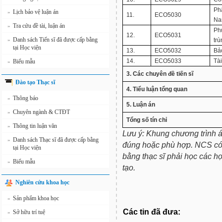
Phâ
Lịch bảo vệ luận án
»
11.
ECO5030
N
Tra cứu đề tài, luận án
»
Ph
12.
ECO5031
Danh sách Tiến sĩ đã được cấp bằng
»
trù
tại Học viện
13.
ECO5032
Bả
14.
ECO5033
Tà
Biểu mẫu
»
3. Các chuyên đề tiến sĩ
Đào tạo Thạc sĩ
4. Tiểu luận tổng quan
Thông báo
»
5. Luận án
Chuyên ngành & CTĐT
»
Tổng số tín chỉ
Thông tin luận văn
»
Lưu ý: Khung chương trình 
Danh sách Thạc sĩ đã được cấp bằng
»
đúng hoặc phù hợp. NCS có
tại Học viện
bằng thạc sĩ phải học các h
Biểu mẫu
»
tạo.
Nghiên cứu khoa học
Sản phẩm khoa học
»
Các tin đã đưa:
Sở hữu trí tuệ
»