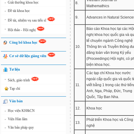
Vietnam Journal of
Giải thưởng khoa học
»
8.
Mathemathics
Đề tài khoa học
»
9.
Advances in Natural Science
»
Đề tài, nhiệm vụ sau tiến sĩ
Báo cáo Khoa học tại các Hộ
»
Hội thảo - Hội nghị
nghị khoa học quốc gia và q
tế chuyên ngành Công nghệ
Công bố khoa học
10.
Thông tin và Truyền thông đ
đăng toàn văn trong Kỷ yếu
Cơ sở dữ liệu giảng viên
(Proceedings) Hội nghị, có p
biện khoa học.
Tư liệu
Các tạp chí Khoa học nước
ngoài cấp quốc gia và quốc t
»
Sách, giáo trình
11.
viết bằng 1 trong các thứ tiến
Tạp chí
Anh, Nga, Pháp, Đức, Trung
Quốc, Tây Ban Nha.
Văn bản
12.
Khoa học
Học viện KH&CN
»
Viện Hàn lâm
»
Phát triển Khoa học và Công
13.
nghệ
Văn bản pháp quy
»