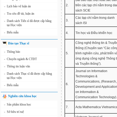
Bài báo đặc biệt xuất sắc đă
2.
trên các tạp chí nằm trong d
Lịch bảo vệ luận án
»
sách SCIE
Tra cứu đề tài, luận án
»
Các tạp chí nằm trong danh
3.
Danh sách Tiến sĩ đã được cấp bằng
»
sách ISI
tại Học viện
Biểu mẫu
»
4.
Tin học và Điều khiển học
Công nghệ thông tin & Truyề
Đào tạo Thạc sĩ
thông (Chuyên san “Các côn
Thông báo
»
5.
trình nghiên cứu, phát triển v
ứng dụng công nghệ Thông t
Chuyên ngành & CTĐT
»
và Truyền thông”).
Thông tin luận văn
»
Journal on Information
Danh sách Thạc sĩ đã được cấp bằng
»
Technologies &
tại Học viện
Communications, (Research,
6.
Biểu mẫu
»
Development and Applicatio
on Information &
Nghiên cứu khoa học
Communication Technology).
Sản phẩm khoa học
»
7.
Acta Mathematica Vietnamic
Sở hữu trí tuệ
»