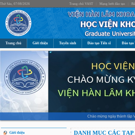
Thứ Sáu, 07/08/2026
Trang chủ VAST
|
Mạng lưới đào tạo
|
Bả
Trang chủ
Giới thiệu
Tuyển sinh
Đào tạo Tiến sĩ
Đào tạo 
Chào mừng ngày thành lập V
DANH MỤC CÁC TẠP 
Giới thiệu