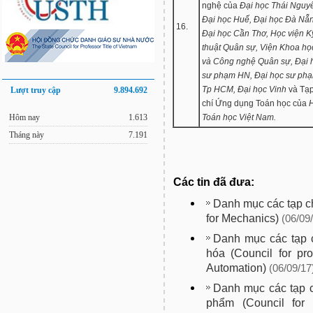
nghệ của
Đại học Thái Nguy
Đại học Huế, Đại học Đà Nẵ
16.
Đại học Cần Thơ, Học viện K
thuật Quân sự, Viện Khoa họ
và Công nghệ Quân sự, Đại 
sư phạm HN, Đại học sư ph
Tp HCM, Đại học Vinh
và Tạ
Lượt truy cập
9.894.692
chí Ứng dụng Toán học của
Hôm nay
1.613
Toán học Việt Nam.
Tháng này
7.191
Các tin đã đưa:
Danh mục các tạp ch
for Mechanics)
(06/09
Danh mục các tạp 
hóa (Council for prof
Automation)
(06/09/17
Danh mục các tạp 
phẩm (Council for 