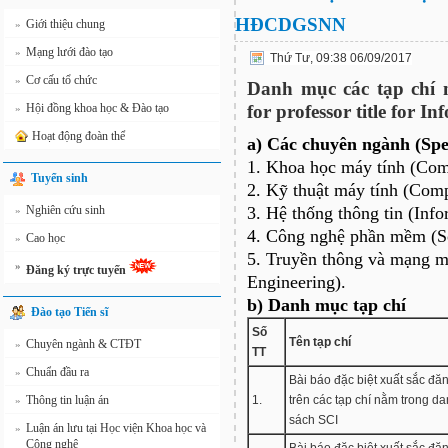
HĐCDGSNN
Giới thiệu chung
»
Mạng lưới đào tạo
»
Thứ Tư, 09:38 06/09/2017
Cơ cấu tổ chức
»
Danh mục các tạp chí 
Hội đồng khoa học & Đào tạo
for professor title for I
»
Hoạt động đoàn thể
a) Các chuyên ngành (Spec
1. Khoa học máy tính (Com
Tuyển sinh
2. Kỹ thuật máy tính (Com
Nghiên cứu sinh
3. Hệ thống thông tin (Inf
»
4. Công nghệ phần mềm (S
Cao học
»
5. Truyền thông và mạng 
»
Đăng ký trực tuyến
Engineering).
b) Danh mục tạp chí
Đào tạo Tiến sĩ
Số
Tên tạp chí
Chuyên ngành & CTĐT
»
TT
Chuẩn đầu ra
»
Bài báo đặc biệt xuất sắc đă
Thông tin luận án
1.
trên các tạp chí nằm trong d
»
sách SCI
Luận án lưu tại Học viện Khoa học và
»
Công nghệ