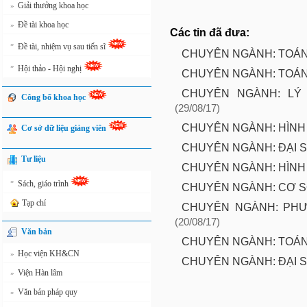
Giải thưởng khoa học
»
Đề tài khoa học
»
Các tin đã đưa:
»
Đề tài, nhiệm vụ sau tiến sĩ
CHUYÊN NGÀNH: TOÁ
»
Hội thảo - Hội nghị
CHUYÊN NGÀNH: TOÁN 
CHUYÊN NGÀNH: LÝ
Công bố khoa học
(29/08/17)
CHUYÊN NGÀNH: HÌNH
Cơ sở dữ liệu giảng viên
CHUYÊN NGÀNH: ĐẠI S
Tư liệu
CHUYÊN NGÀNH: HÌNH
»
Sách, giáo trình
CHUYÊN NGÀNH: CƠ S
Tạp chí
CHUYÊN NGÀNH: PHƯ
(20/08/17)
Văn bản
CHUYÊN NGÀNH: TOÁN 
Học viện KH&CN
»
CHUYÊN NGÀNH: ĐẠI S
Viện Hàn lâm
»
Văn bản pháp quy
»