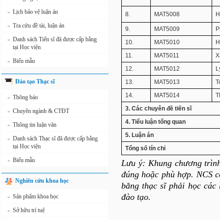
Lịch bảo vệ luận án
»
8.
MAT5008
H
Tra cứu đề tài, luận án
»
9.
MAT5009
P
Danh sách Tiến sĩ đã được cấp bằng
»
10.
MAT5010
H
tại Học viện
11.
MAT5011
X
Biểu mẫu
»
12.
MAT5012
L
Đào tạo Thạc sĩ
13.
MAT5013
T
14.
MAT5014
T
Thông báo
»
3. Các chuyên đề tiến sĩ
Chuyên ngành & CTĐT
»
4. Tiểu luận tổng quan
Thông tin luận văn
»
5. Luận án
Danh sách Thạc sĩ đã được cấp bằng
»
tại Học viện
Tổng số tín chỉ
Biểu mẫu
»
Lưu ý: Khung chương trìn
đúng hoặc phù hợp. NCS c
Nghiên cứu khoa học
bằng thạc sĩ phải học các
đào tạo.
Sản phẩm khoa học
»
Sở hữu trí tuệ
»