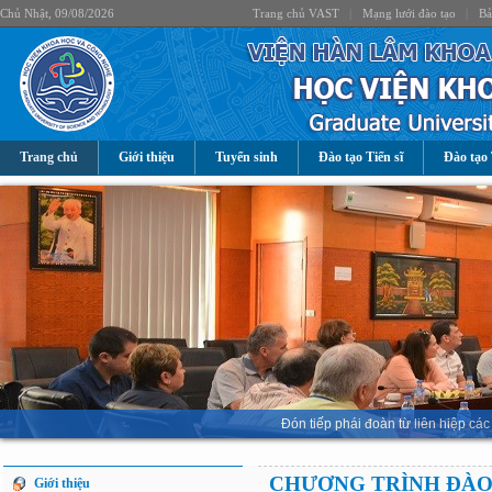
Chủ Nhật, 09/08/2026
Trang chủ VAST
|
Mạng lưới đào tạo
|
Bả
Trang chủ
Giới thiệu
Tuyển sinh
Đào tạo Tiến sĩ
Đào tạo 
Đón tiếp phái đoàn từ liên hiệp 
CHƯƠNG TRÌNH ĐÀO
Giới thiệu