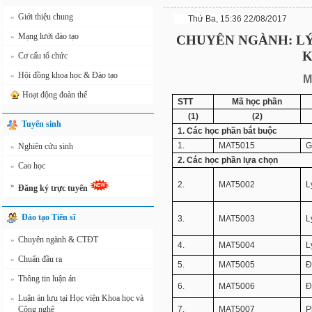
Giới thiệu chung
»
Thứ Ba, 15:36 22/08/2017
Mạng lưới đào tạo
»
CHUYÊN NGÀNH: LÝ
K
Cơ cấu tổ chức
»
Hội đồng khoa học & Đào tạo
»
M
Hoạt động đoàn thể
STT
Mã học phần
(1)
(2)
Tuyển sinh
1. Các học phần bắt buộc
1.
MAT5015
G
Nghiên cứu sinh
»
2. Các học phần lựa chọn
Cao học
»
2.
MAT5002
L
»
Đăng ký trực tuyến
Đào tạo Tiến sĩ
3.
MAT5003
L
Chuyên ngành & CTĐT
»
4.
MAT5004
L
Chuẩn đầu ra
»
5.
MAT5005
Đ
Thông tin luận án
»
6.
MAT5006
Đ
Luận án lưu tại Học viện Khoa học và
»
Công nghệ
7.
MAT5007
P